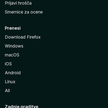
t
Prijavi hrošča
r
Smernice za ocene
a
n
M
Prenesi
o
Download Firefox
z
Windows
i
l
macOS
l
iOS
e
Android
Linux
All
Zadnje graditve