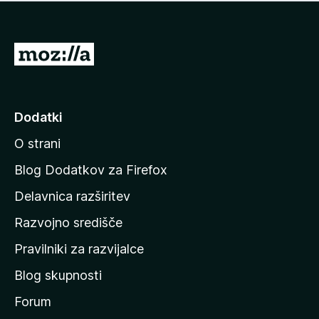
i
e
o
n
c
o
e
P
n
o
j
j
e
n
d
Dodatki
o
i
O strani
n
a
Blog Dodatkov za Firefox
d
Delavnica razširitev
o
Razvojno središče
m
a
Pravilniki za razvijalce
č
Blog skupnosti
o
s
Forum