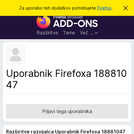
I
Prijava
Za uporabo teh dodatkov potrebujete
Firefox
.
S
k
š
D
r
č
i
o
j
i
d
o
Razširitve
Teme
Več …
b
a
v
t
e
s
k
t
i
i
l
z
Uporabnik Firefoxa 188810
o
a
47
b
r
s
k
a
Prijavi tega uporabnika
l
n
Razširitve razvijalca Uporabnik Firefoxa 18881047
i