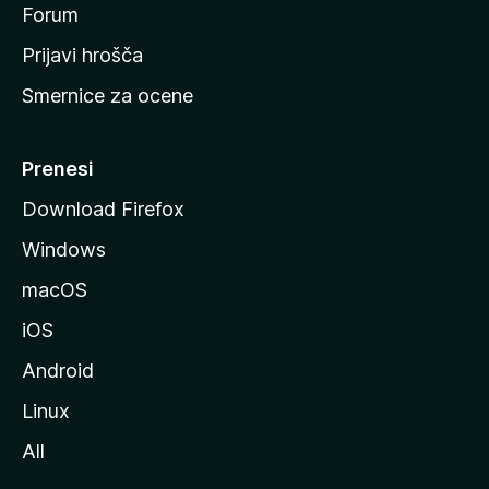
s
Forum
t
Prijavi hrošča
r
Smernice za ocene
a
n
M
Prenesi
o
Download Firefox
z
Windows
i
l
macOS
l
iOS
e
Android
Linux
All