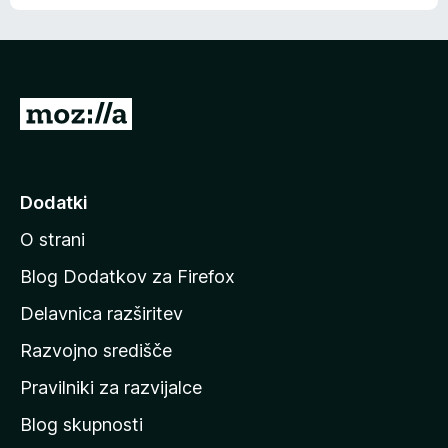
e
n
n
j
i
e
o
n
c
o
e
P
n
o
j
j
e
n
d
Dodatki
o
i
O strani
n
a
Blog Dodatkov za Firefox
d
Delavnica razširitev
o
Razvojno središče
m
a
Pravilniki za razvijalce
č
Blog skupnosti
o