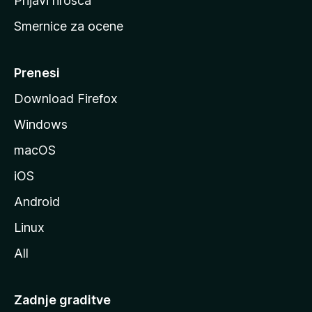
Prijavi hrošča
r
Smernice za ocene
a
n
M
Prenesi
o
Download Firefox
z
Windows
i
l
macOS
l
iOS
e
Android
Linux
All
Zadnje graditve