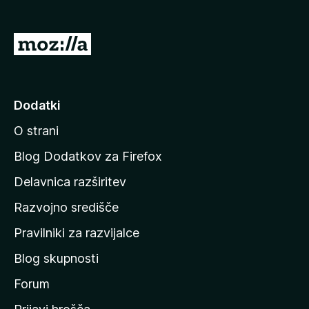
k
F
P
i
o
r
j
e
f
d
Dodatki
o
i
x
O strani
n
a
Blog Dodatkov za Firefox
d
Delavnica razširitev
o
Razvojno središče
m
a
Pravilniki za razvijalce
č
Blog skupnosti
o
s
Forum
t