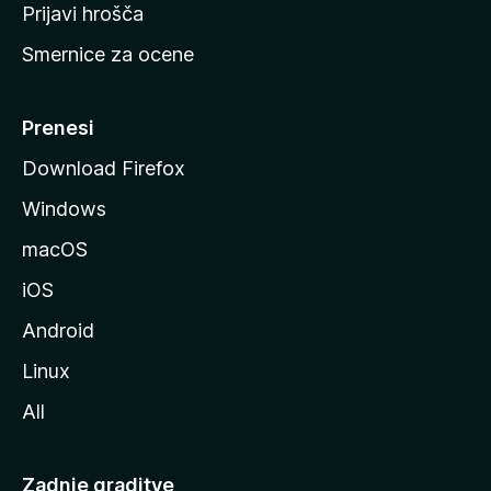
t
Prijavi hrošča
r
Smernice za ocene
a
n
M
Prenesi
o
Download Firefox
z
Windows
i
l
macOS
l
iOS
e
Android
Linux
All
Zadnje graditve