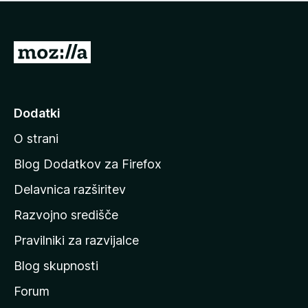
i
e
o
n
c
o
e
P
n
o
j
j
e
n
d
Dodatki
o
i
O strani
n
a
Blog Dodatkov za Firefox
d
Delavnica razširitev
o
Razvojno središče
m
a
Pravilniki za razvijalce
č
Blog skupnosti
o
s
Forum