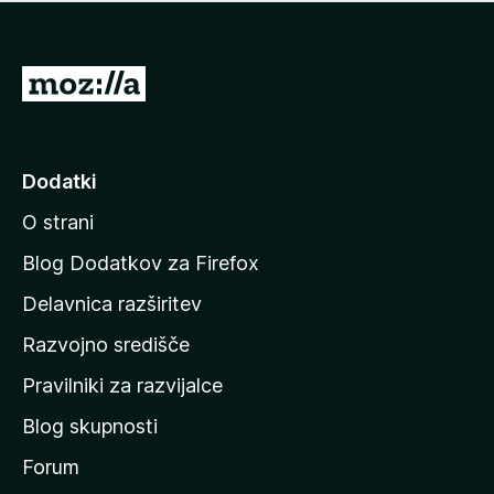
i
e
o
n
c
o
e
P
n
o
j
j
e
n
d
Dodatki
o
i
O strani
n
a
Blog Dodatkov za Firefox
d
Delavnica razširitev
o
Razvojno središče
m
a
Pravilniki za razvijalce
č
Blog skupnosti
o
s
Forum