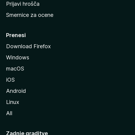
t
Prijavi hrošča
r
Smernice za ocene
a
n
M
Prenesi
o
Download Firefox
z
Windows
i
l
macOS
l
iOS
e
Android
Linux
All
Zadnje graditve