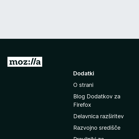
P
o
Dodatki
j
O strani
d
i
Blog Dodatkov za
n
Firefox
a
Delavnica razširitev
d
o
Razvojno središče
m