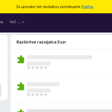
Za uporabo teh dodatkov potrebujete
Firefox
.
me
Več …
Razširitve razvijalca Exzr
Š
e
n
i
o
c
Š
e
e
n
n
j
i