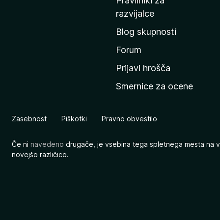
Pravilniki za
a
razvijalce
č
Blog skupnosti
o
s
Forum
t
Prijavi hrošča
r
Smernice za ocene
a
n
M
Zasebnost
Piškotki
Pravno obvestilo
o
z
Če ni
navedeno
drugače, je vsebina tega spletnega mesta na v
i
novejšo različico.
l
l
e