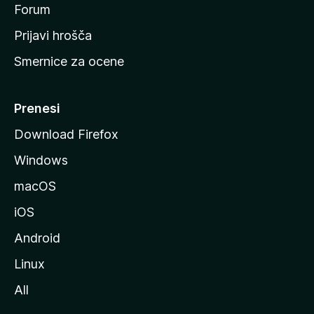
s
Forum
t
Prijavi hrošča
r
Smernice za ocene
a
n
M
Prenesi
o
Download Firefox
z
Windows
i
l
macOS
l
iOS
e
Android
Linux
All