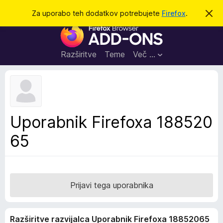
I
Prijava
Za uporabo teh dodatkov potrebujete
Firefox
.
S
k
š
D
r
č
i
o
j
i
d
o
Razširitve
Teme
Več …
b
a
v
t
e
s
k
t
i
i
l
z
Uporabnik Firefoxa 188520
o
a
65
b
r
s
k
a
Prijavi tega uporabnika
l
n
Razširitve razvijalca Uporabnik Firefoxa 18852065
i