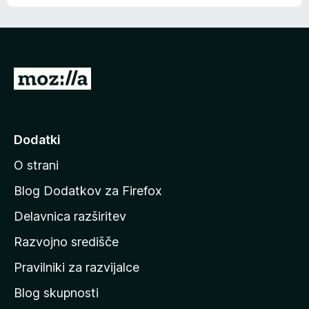
e
n
n
j
i
e
o
n
c
o
e
P
n
o
j
j
e
n
d
Dodatki
o
i
O strani
n
a
Blog Dodatkov za Firefox
d
Delavnica razširitev
o
Razvojno središče
m
a
Pravilniki za razvijalce
č
Blog skupnosti
o