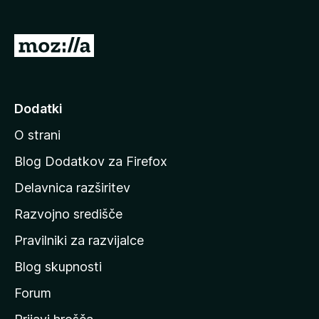
k
F
P
i
o
r
j
e
f
d
Dodatki
o
i
x
O strani
n
a
Blog Dodatkov za Firefox
d
Delavnica razširitev
o
Razvojno središče
m
a
Pravilniki za razvijalce
č
Blog skupnosti
o
s
Forum
t