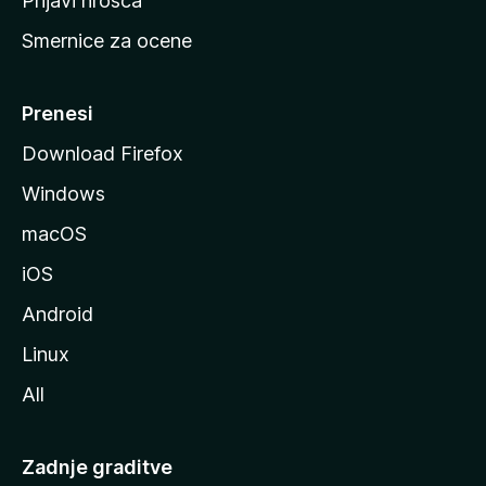
Prijavi hrošča
r
Smernice za ocene
a
n
M
Prenesi
o
Download Firefox
z
Windows
i
l
macOS
l
iOS
e
Android
Linux
All
Zadnje graditve