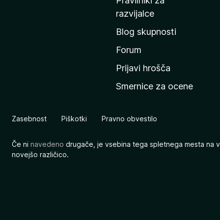
Pravilniki za
a
razvijalce
č
Blog skupnosti
o
s
Forum
t
Prijavi hrošča
r
Smernice za ocene
a
n
M
Zasebnost
Piškotki
Pravno obvestilo
o
z
Če ni
navedeno
drugače, je vsebina tega spletnega mesta na v
i
novejšo različico.
l
l
e