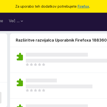
Za uporabo teh dodatkov potrebujete
Firefox
.
me
Več …
Razširitve razvijalca Uporabnik Firefoxa 18836
Š
e
n
i
o
c
Š
e
e
n
n
j
i