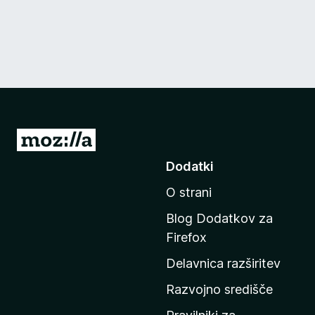
P
o
Dodatki
j
O strani
d
i
Blog Dodatkov za
n
Firefox
a
Delavnica razširitev
d
o
Razvojno središče
m