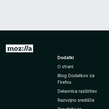
P
o
Dodatki
j
O strani
d
i
Blog Dodatkov za
n
Firefox
a
Delavnica razširitev
d
o
Razvojno središče
m