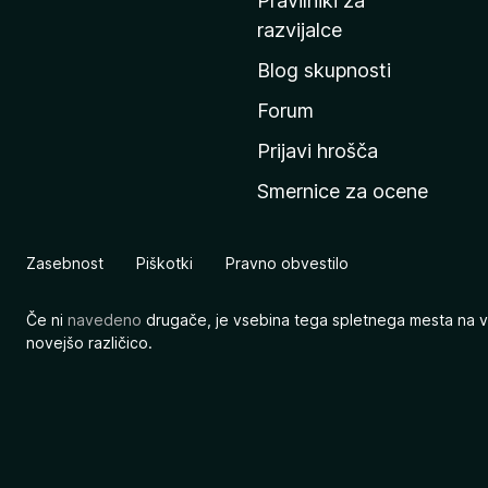
Pravilniki za
a
razvijalce
č
Blog skupnosti
o
s
Forum
t
Prijavi hrošča
r
Smernice za ocene
a
n
M
Zasebnost
Piškotki
Pravno obvestilo
o
z
Če ni
navedeno
drugače, je vsebina tega spletnega mesta na v
i
novejšo različico.
l
l
e