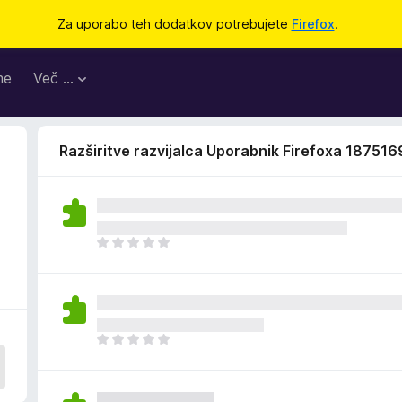
Za uporabo teh dodatkov potrebujete
Firefox
.
me
Več …
Razširitve razvijalca Uporabnik Firefoxa 187516
Š
e
n
i
o
c
Š
e
e
n
n
j
i