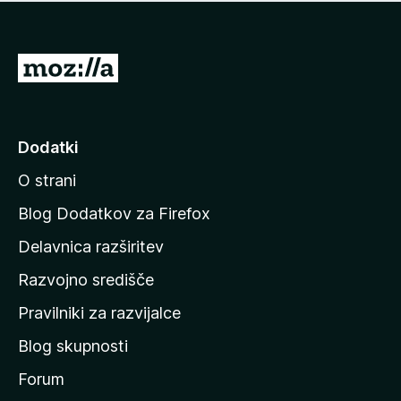
i
e
o
n
c
o
e
P
n
o
j
j
e
n
d
Dodatki
o
i
O strani
n
a
Blog Dodatkov za Firefox
d
Delavnica razširitev
o
Razvojno središče
m
a
Pravilniki za razvijalce
č
Blog skupnosti
o
s
Forum