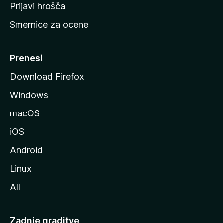
t
Prijavi hrošča
r
Smernice za ocene
a
n
M
Prenesi
o
Download Firefox
z
Windows
i
l
macOS
l
iOS
e
Android
Linux
All
Zadnje graditve