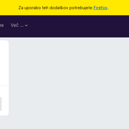
Za uporabo teh dodatkov potrebujete
Firefox
.
me
Več …