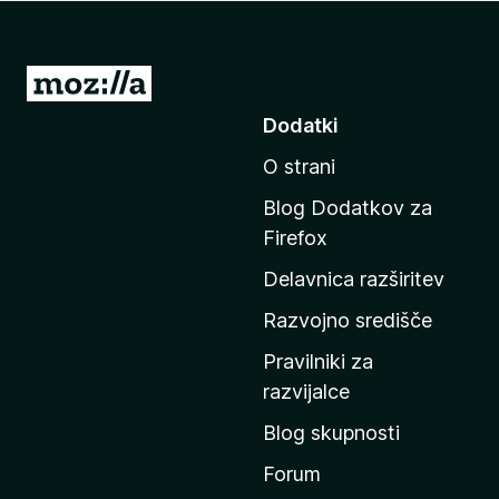
k
F
i
P
r
o
Dodatki
e
j
f
O strani
d
o
i
x
Blog Dodatkov za
n
Firefox
a
Delavnica razširitev
d
o
Razvojno središče
m
Pravilniki za
a
razvijalce
č
Blog skupnosti
o
s
Forum