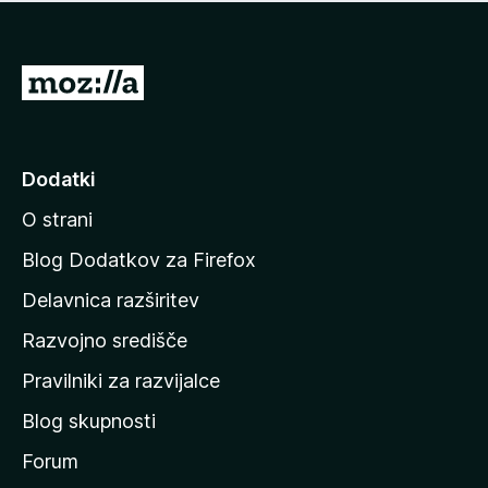
i
e
o
n
c
o
e
P
n
o
j
j
e
n
d
Dodatki
o
i
O strani
n
a
Blog Dodatkov za Firefox
d
Delavnica razširitev
o
Razvojno središče
m
a
Pravilniki za razvijalce
č
Blog skupnosti
o
s
Forum