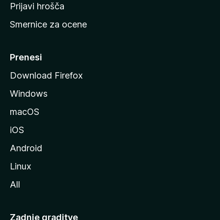
t
Prijavi hrošča
r
Smernice za ocene
a
n
M
Prenesi
o
Download Firefox
z
Windows
i
l
macOS
l
iOS
e
Android
Linux
All
Zadnje graditve