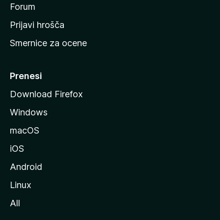
s
Forum
t
Prijavi hrošča
r
Smernice za ocene
a
n
M
Prenesi
o
Download Firefox
z
Windows
i
l
macOS
l
iOS
e
Android
Linux
All