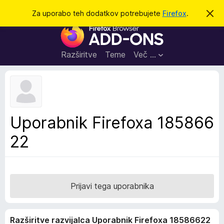
I
Prijava
Za uporabo teh dodatkov potrebujete
Firefox
.
S
k
š
D
r
č
i
o
j
i
d
o
Razširitve
Teme
Več …
b
a
v
t
e
s
k
t
i
i
l
z
Uporabnik Firefoxa 185866
o
a
22
b
r
s
k
a
Prijavi tega uporabnika
l
n
Razširitve razvijalca Uporabnik Firefoxa 18586622
i