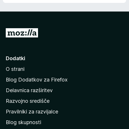
e
n
n
j
i
e
o
n
c
o
e
P
n
o
j
j
e
n
d
Dodatki
o
i
O strani
n
a
Blog Dodatkov za Firefox
d
Delavnica razširitev
o
Razvojno središče
m
a
Pravilniki za razvijalce
č
Blog skupnosti
o