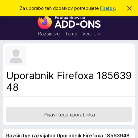
I
Prijava
Za uporabo teh dodatkov potrebujete
Firefox
.
S
k
š
D
r
č
i
o
j
i
d
o
Razširitve
Teme
Več …
b
a
v
t
e
s
k
t
i
i
l
z
Uporabnik Firefoxa 185639
o
a
48
b
r
s
k
a
Prijavi tega uporabnika
l
n
Razširitve razvijalca Uporabnik Firefoxa 18563948
i