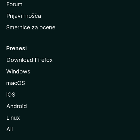
s
Forum
t
Prijavi hrošča
r
Smernice za ocene
a
n
M
Prenesi
o
Download Firefox
z
Windows
i
l
macOS
l
iOS
e
Android
Linux
All