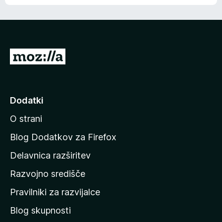
e
n
n
j
i
e
o
n
c
o
e
P
n
o
j
j
e
n
d
Dodatki
o
i
O strani
n
a
Blog Dodatkov za Firefox
d
Delavnica razširitev
o
Razvojno središče
m
a
Pravilniki za razvijalce
č
Blog skupnosti
o