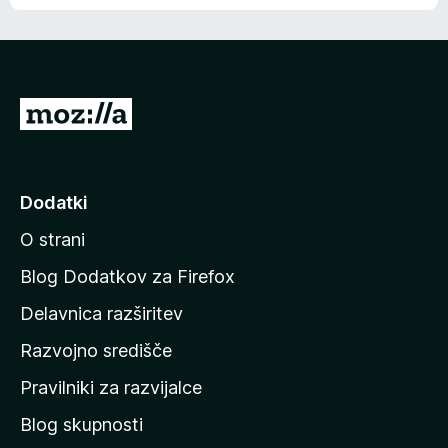
e
n
n
j
i
e
o
n
c
o
e
P
n
o
j
j
e
n
d
Dodatki
o
i
O strani
n
a
Blog Dodatkov za Firefox
d
Delavnica razširitev
o
Razvojno središče
m
a
Pravilniki za razvijalce
č
Blog skupnosti
o