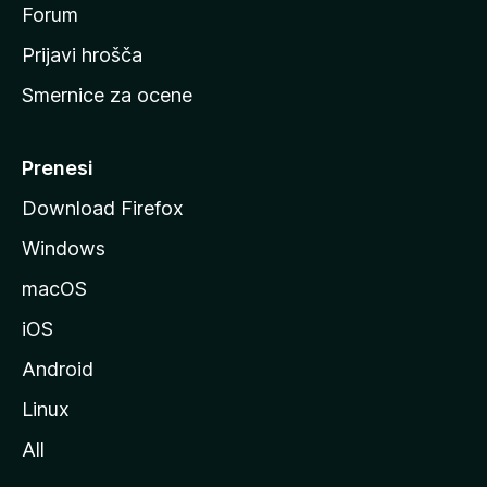
s
Forum
t
Prijavi hrošča
r
Smernice za ocene
a
n
M
Prenesi
o
Download Firefox
z
Windows
i
l
macOS
l
iOS
e
Android
Linux
All