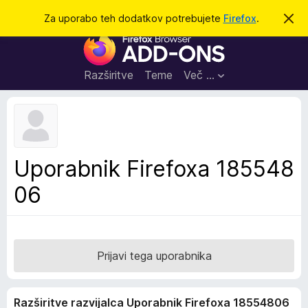
I
Prijava
Za uporabo teh dodatkov potrebujete
Firefox
.
S
k
š
D
r
č
i
o
j
i
d
o
Razširitve
Teme
Več …
b
a
v
t
e
s
k
t
i
i
l
z
Uporabnik Firefoxa 185548
o
a
06
b
r
s
k
a
Prijavi tega uporabnika
l
n
Razširitve razvijalca Uporabnik Firefoxa 18554806
i