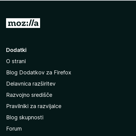
i
e
o
n
c
o
e
P
n
o
j
j
e
n
d
Dodatki
o
i
O strani
n
a
Blog Dodatkov za Firefox
d
Delavnica razširitev
o
Razvojno središče
m
a
Pravilniki za razvijalce
č
Blog skupnosti
o
s
Forum