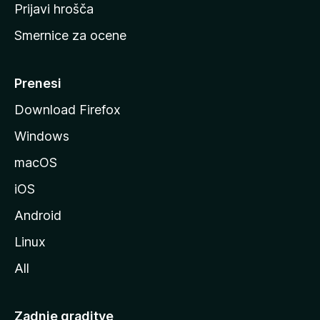
t
Prijavi hrošča
r
Smernice za ocene
a
n
M
Prenesi
o
Download Firefox
z
Windows
i
l
macOS
l
iOS
e
Android
Linux
All
Zadnje graditve