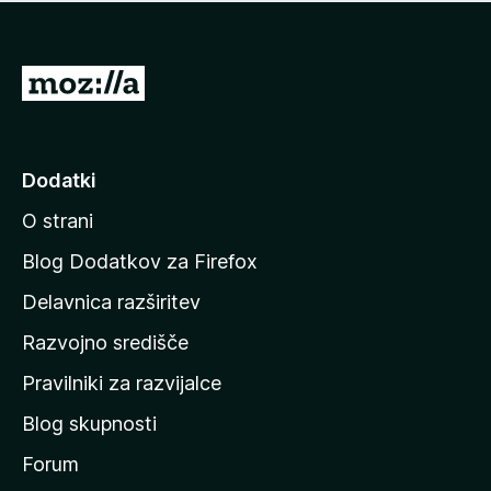
i
e
o
n
c
o
e
P
n
o
j
j
e
n
d
Dodatki
o
i
O strani
n
a
Blog Dodatkov za Firefox
d
Delavnica razširitev
o
Razvojno središče
m
a
Pravilniki za razvijalce
č
Blog skupnosti
o
s
Forum