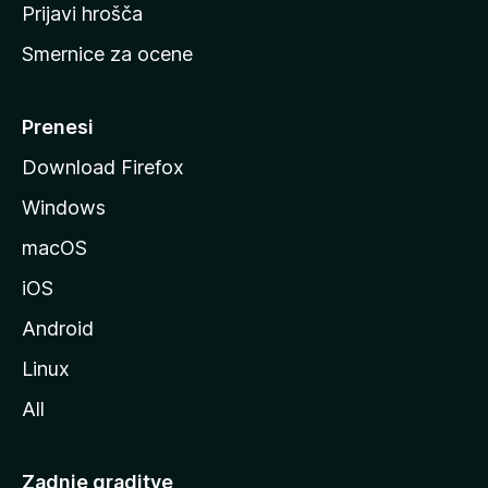
t
Prijavi hrošča
r
Smernice za ocene
a
n
M
Prenesi
o
Download Firefox
z
Windows
i
l
macOS
l
iOS
e
Android
Linux
All
Zadnje graditve