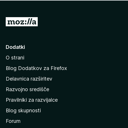
i
e
o
n
c
o
e
P
n
o
j
j
e
n
d
Dodatki
o
i
O strani
n
a
Blog Dodatkov za Firefox
d
Delavnica razširitev
o
Razvojno središče
m
a
Pravilniki za razvijalce
č
Blog skupnosti
o
s
Forum