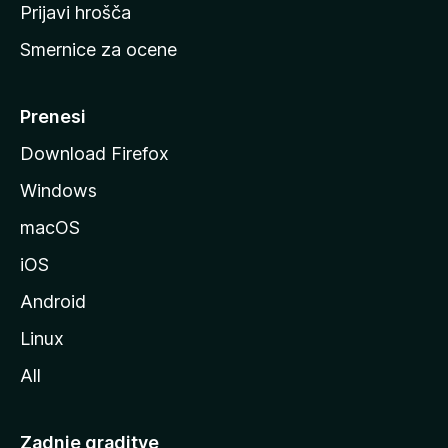
t
Prijavi hrošča
r
Smernice za ocene
a
n
M
Prenesi
o
Download Firefox
z
Windows
i
l
macOS
l
iOS
e
Android
Linux
All
Zadnje graditve