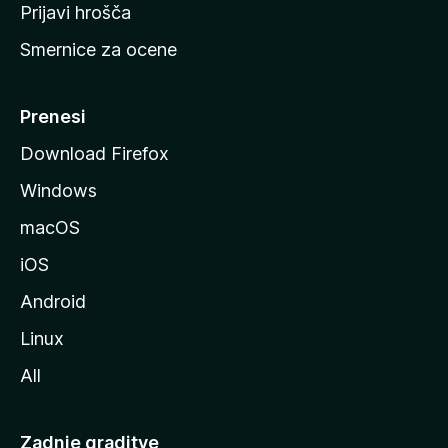
t
Prijavi hrošča
r
Smernice za ocene
a
n
M
Prenesi
o
Download Firefox
z
Windows
i
l
macOS
l
iOS
e
Android
Linux
All
Zadnje graditve