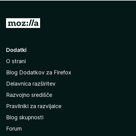
i
e
o
n
c
o
e
P
n
o
j
j
e
n
d
Dodatki
o
i
O strani
n
a
Blog Dodatkov za Firefox
d
Delavnica razširitev
o
Razvojno središče
m
a
Pravilniki za razvijalce
č
Blog skupnosti
o
s
Forum