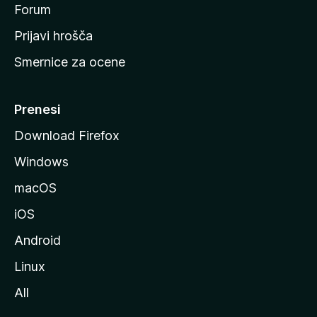
s
Forum
t
Prijavi hrošča
r
Smernice za ocene
a
n
M
Prenesi
o
Download Firefox
z
Windows
i
l
macOS
l
iOS
e
Android
Linux
All