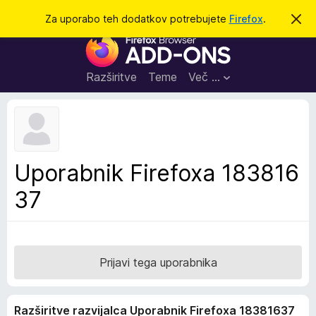
I
Prijava
Za uporabo teh dodatkov potrebujete
Firefox
.
S
k
š
D
r
č
i
o
j
i
d
o
Razširitve
Teme
Več …
b
a
v
t
e
s
k
t
i
i
l
z
Uporabnik Firefoxa 183816
o
a
37
b
r
s
k
a
Prijavi tega uporabnika
l
n
Razširitve razvijalca Uporabnik Firefoxa 18381637
i