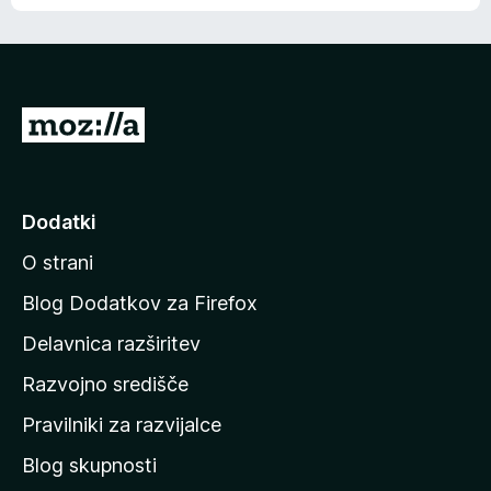
e
n
n
j
i
e
o
n
c
o
e
P
n
o
j
j
e
n
d
Dodatki
o
i
O strani
n
a
Blog Dodatkov za Firefox
d
Delavnica razširitev
o
Razvojno središče
m
a
Pravilniki za razvijalce
č
Blog skupnosti
o