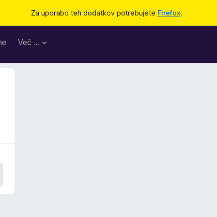
Za uporabo teh dodatkov potrebujete
Firefox
.
me
Več …