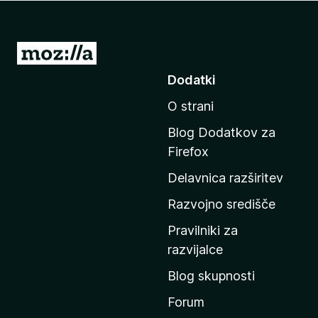
k
F
i
P
r
o
Dodatki
e
j
f
O strani
d
o
i
x
Blog Dodatkov za
n
Firefox
a
Delavnica razširitev
d
o
Razvojno središče
m
Pravilniki za
a
razvijalce
č
Blog skupnosti
o
s
Forum