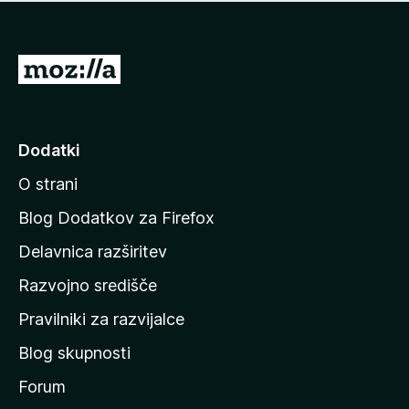
i
e
o
n
c
o
e
P
n
o
j
j
e
n
d
Dodatki
o
i
O strani
n
a
Blog Dodatkov za Firefox
d
Delavnica razširitev
o
Razvojno središče
m
a
Pravilniki za razvijalce
č
Blog skupnosti
o
s
Forum