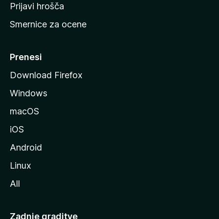
t
Prijavi hrošča
r
Smernice za ocene
a
n
M
Prenesi
o
Download Firefox
z
Windows
i
l
macOS
l
iOS
e
Android
Linux
All
Zadnje graditve