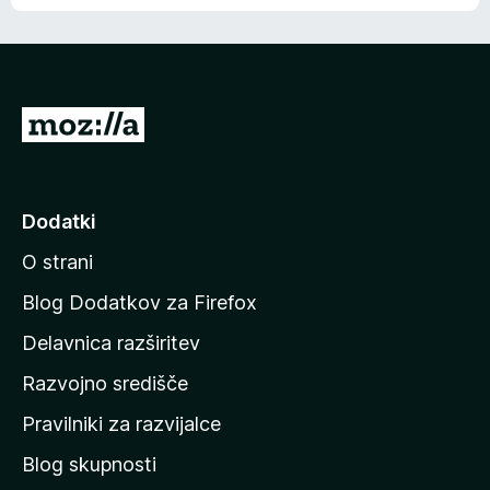
e
n
n
j
i
e
o
n
c
o
e
P
n
o
j
j
e
n
d
Dodatki
o
i
O strani
n
a
Blog Dodatkov za Firefox
d
Delavnica razširitev
o
Razvojno središče
m
a
Pravilniki za razvijalce
č
Blog skupnosti
o