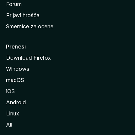
s
Forum
t
Prijavi hrošča
r
Smernice za ocene
a
n
M
Prenesi
o
Download Firefox
z
Windows
i
l
macOS
l
iOS
e
Android
Linux
All