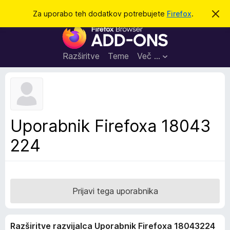
I
Prijava
Za uporabo teh dodatkov potrebujete
Firefox
.
S
k
š
D
r
č
i
o
j
i
d
o
Razširitve
Teme
Več …
b
a
v
t
e
s
k
t
i
i
l
z
Uporabnik Firefoxa 18043
o
a
224
b
r
s
k
a
Prijavi tega uporabnika
l
n
Razširitve razvijalca Uporabnik Firefoxa 18043224
i