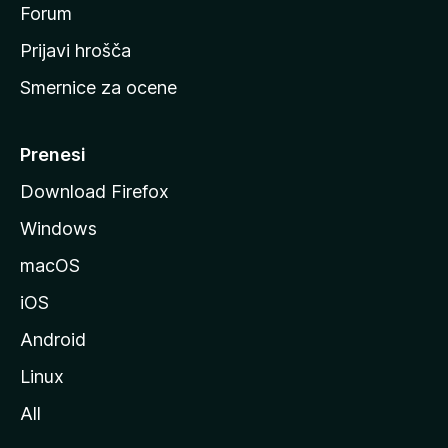
s
Forum
t
Prijavi hrošča
r
Smernice za ocene
a
n
M
Prenesi
o
Download Firefox
z
Windows
i
l
macOS
l
iOS
e
Android
Linux
All