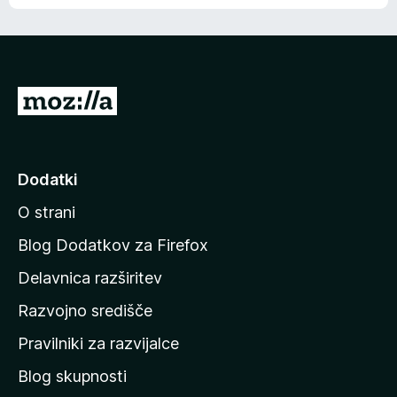
e
n
n
j
i
e
o
n
c
o
e
P
n
o
j
j
e
n
d
Dodatki
o
i
O strani
n
a
Blog Dodatkov za Firefox
d
Delavnica razširitev
o
Razvojno središče
m
a
Pravilniki za razvijalce
č
Blog skupnosti
o