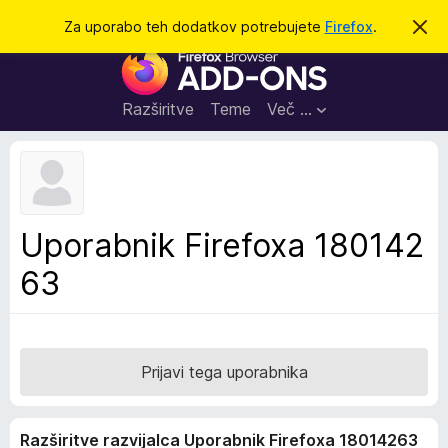
I
Prijava
Za uporabo teh dodatkov potrebujete
Firefox
.
S
k
š
D
r
č
i
o
j
i
d
o
Razširitve
Teme
Več …
b
a
v
t
e
s
k
t
i
i
l
z
Uporabnik Firefoxa 180142
o
a
63
b
r
s
k
a
Prijavi tega uporabnika
l
n
Razširitve razvijalca Uporabnik Firefoxa 18014263
i