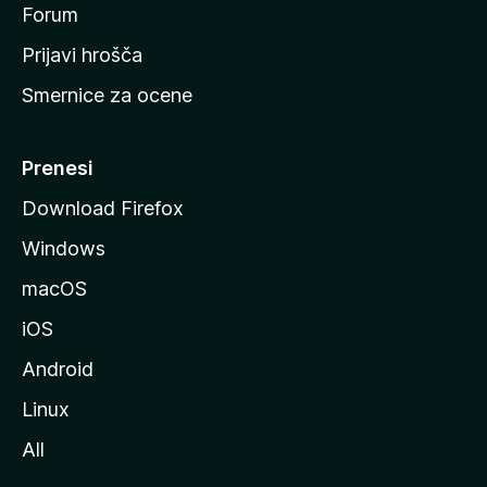
s
Forum
t
Prijavi hrošča
r
Smernice za ocene
a
n
M
Prenesi
o
Download Firefox
z
Windows
i
l
macOS
l
iOS
e
Android
Linux
All