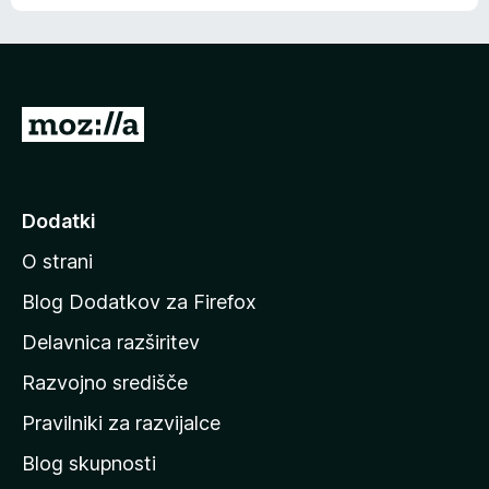
e
n
n
j
i
e
o
n
c
o
e
P
n
o
j
j
e
n
d
Dodatki
o
i
O strani
n
a
Blog Dodatkov za Firefox
d
Delavnica razširitev
o
Razvojno središče
m
a
Pravilniki za razvijalce
č
Blog skupnosti
o