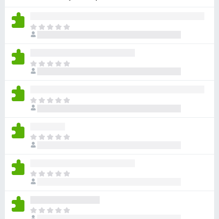
k
F
Š
i
e
r
n
e
i
Š
f
o
e
o
c
n
e
x
i
n
Š
o
j
e
c
e
n
e
n
i
n
Š
o
o
j
e
c
e
n
e
n
i
n
Š
o
o
j
e
c
e
n
e
n
i
n
Š
o
o