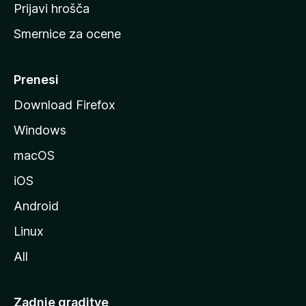
t
Prijavi hrošča
r
Smernice za ocene
a
n
M
Prenesi
o
Download Firefox
z
Windows
i
l
macOS
l
iOS
e
Android
Linux
All
Zadnje graditve