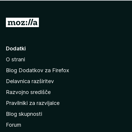
i
e
o
n
c
o
e
P
n
o
j
j
e
n
d
Dodatki
o
i
O strani
n
a
Blog Dodatkov za Firefox
d
Delavnica razširitev
o
Razvojno središče
m
a
Pravilniki za razvijalce
č
Blog skupnosti
o
s
Forum