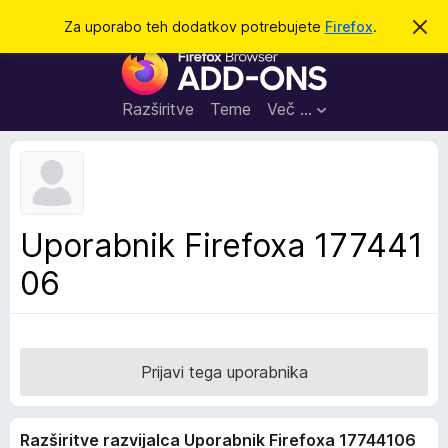
I
Prijava
Za uporabo teh dodatkov potrebujete
Firefox
.
S
k
š
D
r
č
i
o
j
i
d
o
Razširitve
Teme
Več …
b
a
v
t
e
s
k
t
i
i
l
z
Uporabnik Firefoxa 177441
o
a
06
b
r
s
k
a
Prijavi tega uporabnika
l
n
Razširitve razvijalca Uporabnik Firefoxa 17744106
i