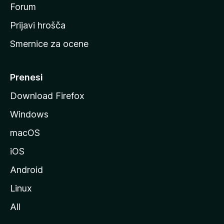
s
Forum
t
Prijavi hrošča
r
Smernice za ocene
a
n
M
Prenesi
o
Download Firefox
z
Windows
i
l
macOS
l
iOS
e
Android
Linux
All