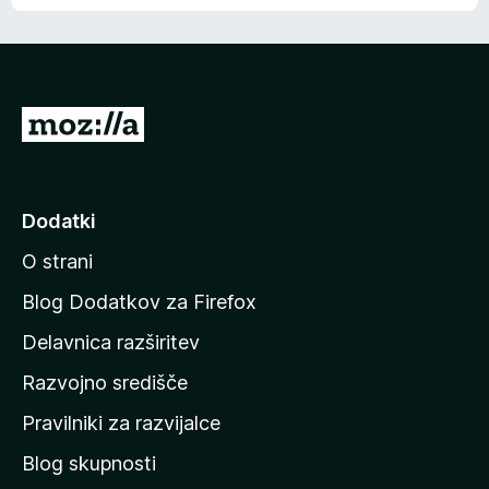
e
n
n
j
i
e
o
n
c
o
e
P
n
o
j
j
e
n
d
Dodatki
o
i
O strani
n
a
Blog Dodatkov za Firefox
d
Delavnica razširitev
o
Razvojno središče
m
a
Pravilniki za razvijalce
č
Blog skupnosti
o