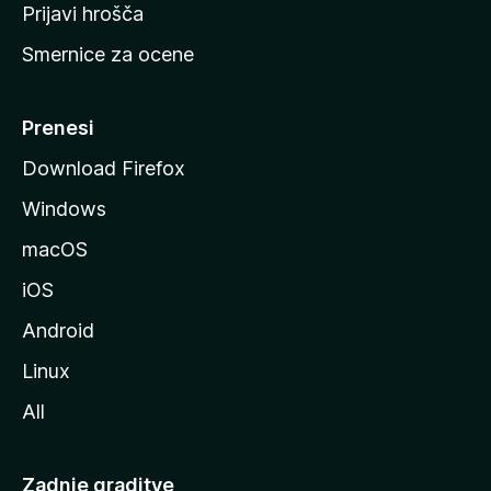
t
Prijavi hrošča
r
Smernice za ocene
a
n
M
Prenesi
o
Download Firefox
z
Windows
i
l
macOS
l
iOS
e
Android
Linux
All
Zadnje graditve