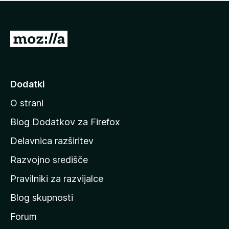
i
e
o
n
c
o
e
P
n
o
j
j
e
n
d
Dodatki
o
i
O strani
n
a
Blog Dodatkov za Firefox
d
Delavnica razširitev
o
Razvojno središče
m
a
Pravilniki za razvijalce
č
Blog skupnosti
o
s
Forum