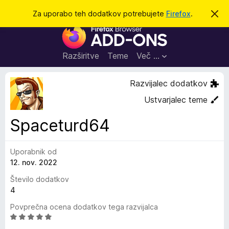
I
Prijava
Za uporabo teh dodatkov potrebujete
Firefox
.
S
k
š
D
r
č
i
o
j
i
d
o
Razširitve
Teme
Več …
b
a
v
t
e
Razvijalec dodatkov
s
k
t
Ustvarjalec teme
i
i
l
z
Spaceturd64
o
a
b
Uporabnik od
r
12. nov. 2022
s
k
Število dodatkov
a
4
l
Povprečna ocena dodatkov tega razvijalca
n
O
i
c