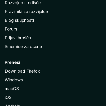
Razvojno središče
m
a
Pravilniki za razvijalce
č
Blog skupnosti
o
s
Forum
t
Prijavi hrošča
r
Smernice za ocene
a
n
M
Prenesi
o
Download Firefox
z
Windows
i
l
macOS
l
iOS
e