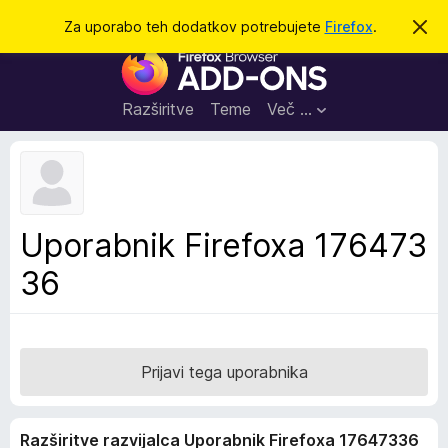
I
Prijava
Za uporabo teh dodatkov potrebujete
Firefox
.
S
k
š
D
r
č
i
o
j
i
d
o
Razširitve
Teme
Več …
b
a
v
t
e
s
k
t
i
i
l
z
Uporabnik Firefoxa 176473
o
a
36
b
r
s
k
a
Prijavi tega uporabnika
l
n
Razširitve razvijalca Uporabnik Firefoxa 17647336
i