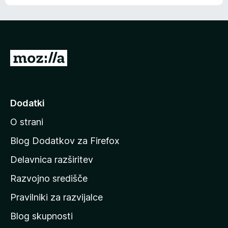
e
n
n
j
i
e
o
n
c
o
e
P
n
o
j
j
e
n
d
Dodatki
o
i
O strani
n
a
Blog Dodatkov za Firefox
d
Delavnica razširitev
o
Razvojno središče
m
a
Pravilniki za razvijalce
č
Blog skupnosti
o