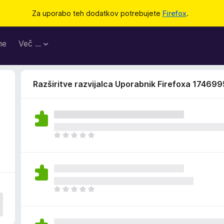
Za uporabo teh dodatkov potrebujete
Firefox
.
me
Več …
Razširitve razvijalca Uporabnik Firefoxa 17469
Š
e
n
i
o
c
Š
e
e
n
n
j
i