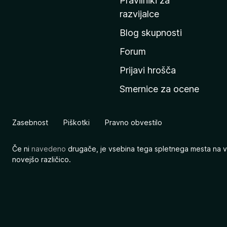
Pravilniki za
a
razvijalce
č
Blog skupnosti
o
s
Forum
t
Prijavi hrošča
r
Smernice za ocene
a
n
M
Zasebnost
Piškotki
Pravno obvestilo
o
z
Če ni
navedeno
drugače, je vsebina tega spletnega mesta na v
i
novejšo različico.
l
l
e