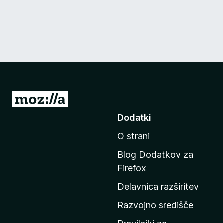
P
o
Dodatki
j
O strani
d
i
Blog Dodatkov za
n
Firefox
a
Delavnica razširitev
d
o
Razvojno središče
m