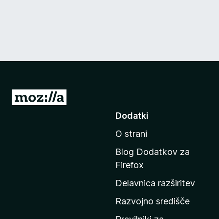
P
o
Dodatki
j
O strani
d
i
Blog Dodatkov za
n
Firefox
a
Delavnica razširitev
d
o
Razvojno središče
m