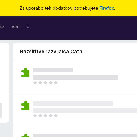
Za uporabo teh dodatkov potrebujete
Firefox
.
me
Več …
Razširitve razvijalca Cath
Š
e
n
i
o
c
Š
e
e
n
n
j
i