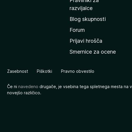
Pravilniki za
a
razvijalce
č
Blog skupnosti
o
s
Forum
t
Prijavi hrošča
r
Smernice za ocene
a
n
M
Zasebnost
Piškotki
Pravno obvestilo
o
z
Če ni
navedeno
drugače, je vsebina tega spletnega mesta na v
i
novejšo različico.
l
l
e