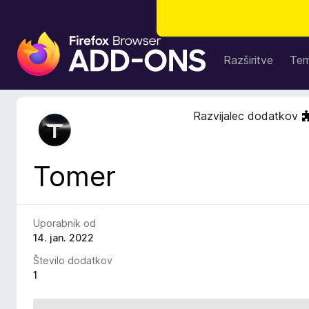
D
o
Razširitve
Te
d
a
t
Razvijalec dodatkov
k
i
z
Tomer
a
b
r
s
Uporabnik od
k
14. jan. 2022
a
Število dodatkov
l
1
n
i