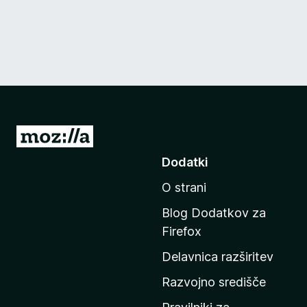
P
o
Dodatki
j
O strani
d
i
Blog Dodatkov za
n
Firefox
a
Delavnica razširitev
d
o
Razvojno središče
m