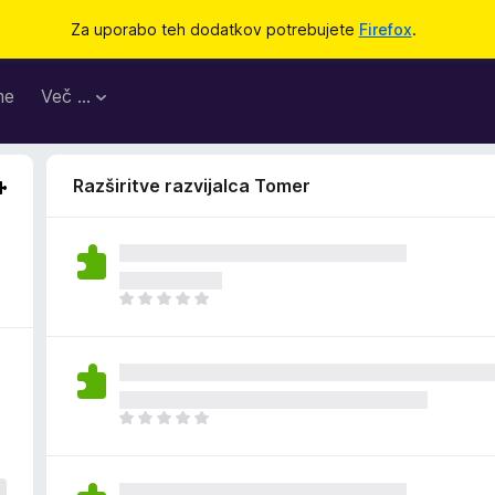
Za uporabo teh dodatkov potrebujete
Firefox
.
me
Več …
Razširitve razvijalca Tomer
Š
e
n
i
o
c
Š
e
e
n
n
j
i