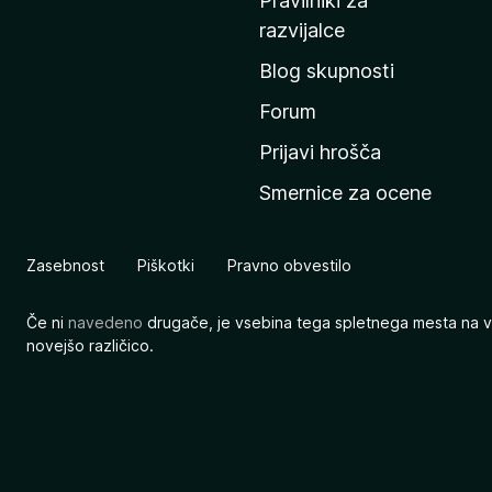
Pravilniki za
a
razvijalce
č
Blog skupnosti
o
s
Forum
t
Prijavi hrošča
r
Smernice za ocene
a
n
M
Zasebnost
Piškotki
Pravno obvestilo
o
z
Če ni
navedeno
drugače, je vsebina tega spletnega mesta na v
i
novejšo različico.
l
l
e