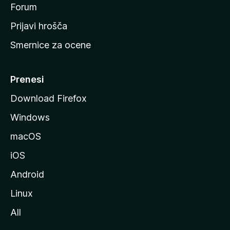
s
Forum
t
Prijavi hrošča
r
Smernice za ocene
a
n
M
Prenesi
o
Download Firefox
z
Windows
i
l
macOS
l
iOS
e
Android
Linux
All