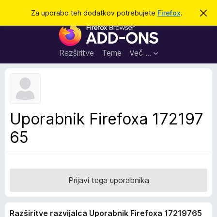
I
Prijava
Za uporabo teh dodatkov potrebujete
Firefox
.
S
k
š
D
r
č
i
o
j
i
d
o
Razširitve
Teme
Več …
b
a
v
t
e
s
k
t
i
i
l
z
Uporabnik Firefoxa 172197
o
a
65
b
r
s
k
a
Prijavi tega uporabnika
l
n
Razširitve razvijalca Uporabnik Firefoxa 17219765
i