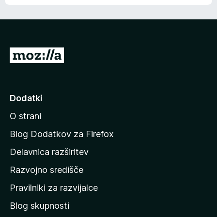
e
n
n
j
i
e
o
n
c
o
e
P
n
o
j
j
e
n
d
Dodatki
o
i
O strani
n
a
Blog Dodatkov za Firefox
d
Delavnica razširitev
o
Razvojno središče
m
a
Pravilniki za razvijalce
č
Blog skupnosti
o