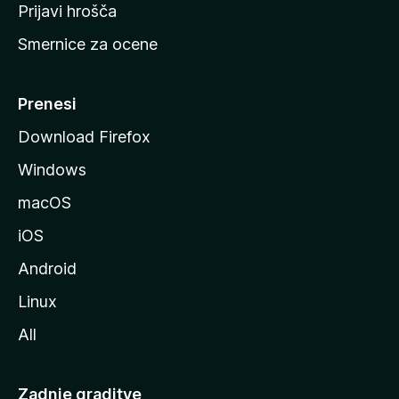
t
Prijavi hrošča
r
Smernice za ocene
a
n
M
Prenesi
o
Download Firefox
z
Windows
i
l
macOS
l
iOS
e
Android
Linux
All
Zadnje graditve