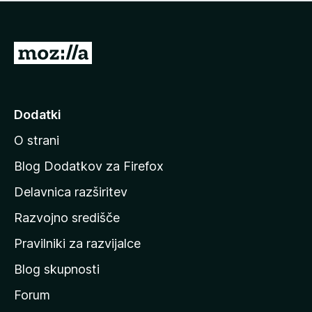
i
e
o
n
c
o
e
P
n
o
j
j
e
n
d
Dodatki
o
i
O strani
n
a
Blog Dodatkov za Firefox
d
Delavnica razširitev
o
Razvojno središče
m
a
Pravilniki za razvijalce
č
Blog skupnosti
o
s
Forum