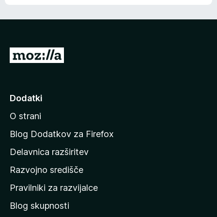
e
n
n
j
i
e
o
n
c
o
e
P
n
o
j
j
e
n
d
Dodatki
o
i
O strani
n
a
Blog Dodatkov za Firefox
d
Delavnica razširitev
o
Razvojno središče
m
a
Pravilniki za razvijalce
č
Blog skupnosti
o