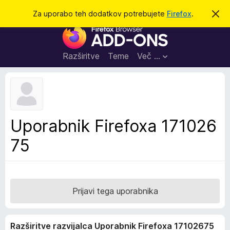
I
Prijava
Za uporabo teh dodatkov potrebujete
Firefox
.
S
k
š
D
r
č
i
o
j
i
d
o
Razširitve
Teme
Več …
b
a
v
t
e
s
k
t
i
i
l
z
Uporabnik Firefoxa 171026
o
a
75
b
r
s
k
a
Prijavi tega uporabnika
l
n
Razširitve razvijalca Uporabnik Firefoxa 17102675
i