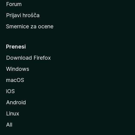
s
Forum
t
Prijavi hrošča
r
Smernice za ocene
a
n
M
Prenesi
o
Download Firefox
z
Windows
i
l
macOS
l
iOS
e
Android
Linux
All