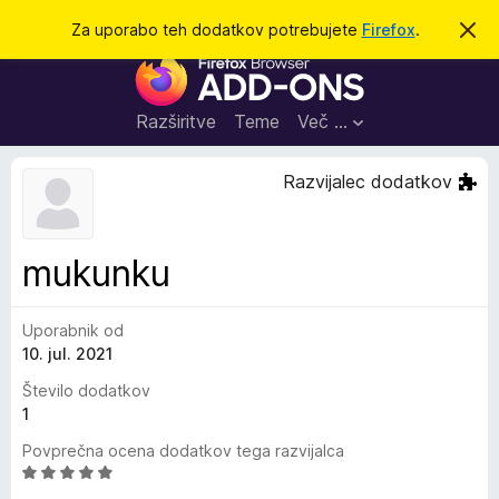
I
Prijava
Za uporabo teh dodatkov potrebujete
Firefox
.
S
k
š
D
r
č
i
o
j
i
d
o
Razširitve
Teme
Več …
b
a
v
t
e
Razvijalec dodatkov
s
k
t
i
i
l
z
mukunku
o
a
b
Uporabnik od
r
10. jul. 2021
s
k
Število dodatkov
a
1
l
Povprečna ocena dodatkov tega razvijalca
n
O
i
c