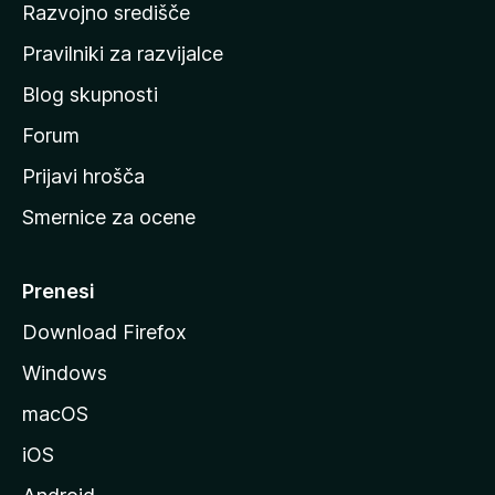
Razvojno središče
m
a
Pravilniki za razvijalce
č
Blog skupnosti
o
s
Forum
t
Prijavi hrošča
r
Smernice za ocene
a
n
M
Prenesi
o
Download Firefox
z
Windows
i
l
macOS
l
iOS
e