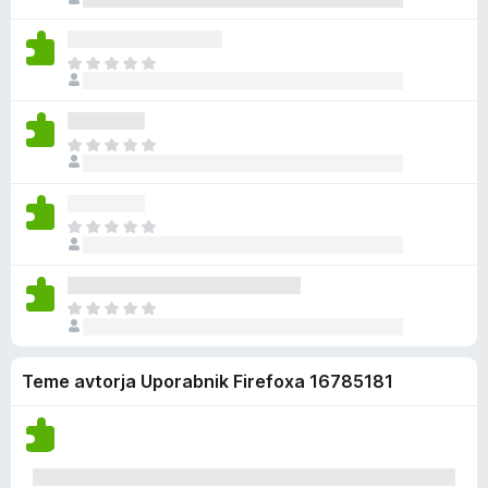
j
e
c
e
n
e
n
i
n
Š
o
o
j
e
c
e
n
e
n
i
n
Š
o
o
j
e
c
e
n
e
n
i
n
Š
o
o
j
e
c
e
n
e
n
i
n
Š
o
o
j
e
c
e
n
e
n
Teme avtorja Uporabnik Firefoxa 16785181
i
n
o
o
j
c
e
e
n
n
o