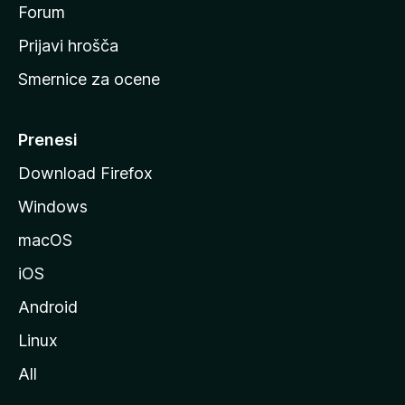
s
Forum
t
Prijavi hrošča
r
Smernice za ocene
a
n
M
Prenesi
o
Download Firefox
z
Windows
i
l
macOS
l
iOS
e
Android
Linux
All