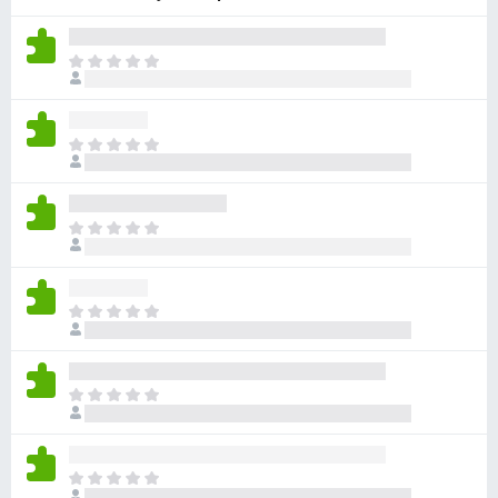
k
F
Š
i
e
r
n
e
i
Š
f
o
e
o
c
n
e
x
i
n
Š
o
j
e
c
e
n
e
n
i
n
Š
o
o
j
e
c
e
n
e
n
i
n
Š
o
o
j
e
c
e
n
e
n
i
n
Š
o
o