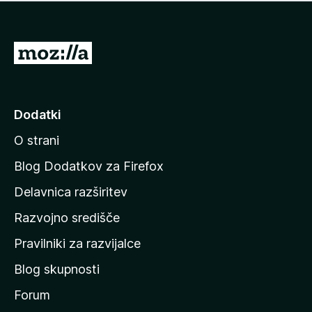
i
e
o
n
c
o
e
P
n
o
j
j
e
n
d
Dodatki
o
i
O strani
n
a
Blog Dodatkov za Firefox
d
Delavnica razširitev
o
Razvojno središče
m
a
Pravilniki za razvijalce
č
Blog skupnosti
o
s
Forum