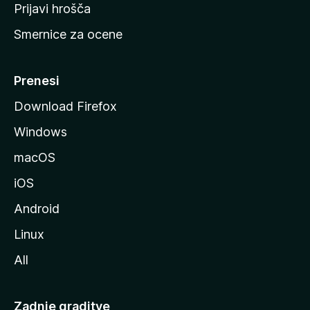
t
Prijavi hrošča
r
Smernice za ocene
a
n
M
Prenesi
o
Download Firefox
z
Windows
i
l
macOS
l
iOS
e
Android
Linux
All
Zadnje graditve