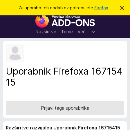
I
Prijava
Za uporabo teh dodatkov potrebujete
Firefox
.
S
k
š
D
r
č
i
o
j
i
d
o
Razširitve
Teme
Več …
b
a
v
t
e
s
k
t
i
i
l
z
Uporabnik Firefoxa 167154
o
a
15
b
r
s
k
a
Prijavi tega uporabnika
l
n
Razširitve razvijalca Uporabnik Firefoxa 16715415
i