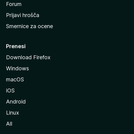
s
Forum
t
Prijavi hrošča
r
Smernice za ocene
a
n
M
Prenesi
o
Download Firefox
z
Windows
i
l
macOS
l
iOS
e
Android
Linux
All