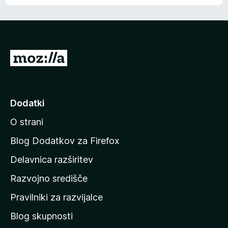
e
n
n
j
i
e
o
n
c
o
e
P
n
o
j
j
e
n
d
Dodatki
o
i
O strani
n
a
Blog Dodatkov za Firefox
d
Delavnica razširitev
o
Razvojno središče
m
a
Pravilniki za razvijalce
č
Blog skupnosti
o