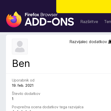
D
o
Razširitve
Te
d
a
t
Razvijalec dodatkov
k
i
z
Ben
a
b
r
s
Uporabnik od
k
19. feb. 2021
a
Število dodatkov
l
1
n
Povprečna ocena dodatkov tega razvijalca
i