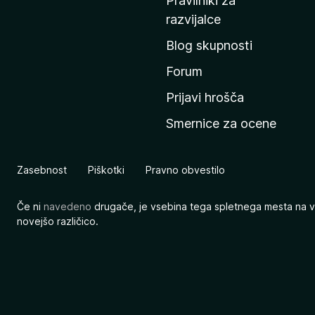
Pravilniki za
a
razvijalce
č
Blog skupnosti
o
s
Forum
t
Prijavi hrošča
r
Smernice za ocene
a
n
M
Zasebnost
Piškotki
Pravno obvestilo
o
z
Če ni
navedeno
drugače, je vsebina tega spletnega mesta na v
i
novejšo različico.
l
l
e