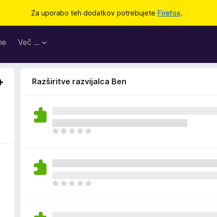
Za uporabo teh dodatkov potrebujete
Firefox
.
me
Več …
Razširitve razvijalca Ben
Š
e
n
i
o
c
Š
e
e
n
n
j
i