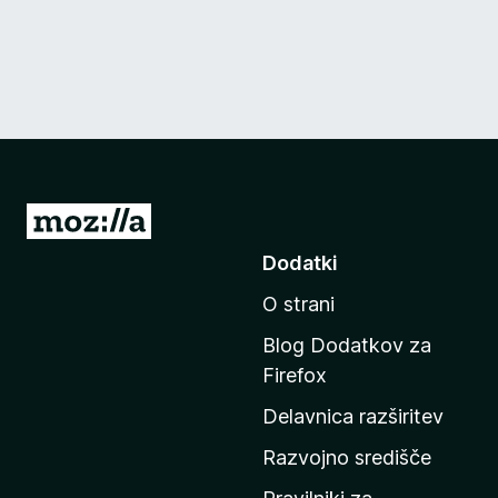
P
o
Dodatki
j
O strani
d
i
Blog Dodatkov za
n
Firefox
a
Delavnica razširitev
d
o
Razvojno središče
m