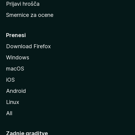
t
Prijavi hrošča
r
Smernice za ocene
a
n
M
Prenesi
o
Download Firefox
z
Windows
i
l
macOS
l
iOS
e
Android
Linux
All
Zadnje graditve