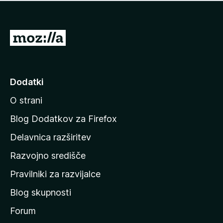
i
e
o
n
c
o
e
P
n
o
j
j
e
n
d
Dodatki
o
i
O strani
n
a
Blog Dodatkov za Firefox
d
Delavnica razširitev
o
Razvojno središče
m
a
Pravilniki za razvijalce
č
Blog skupnosti
o
s
Forum