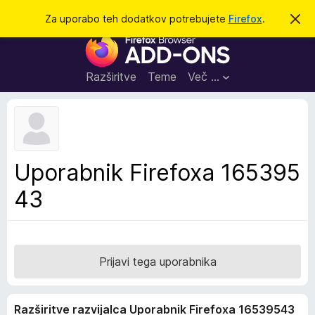
I
Prijava
Za uporabo teh dodatkov potrebujete
Firefox
.
S
k
š
D
r
č
i
o
j
i
d
o
Razširitve
Teme
Več …
b
a
v
t
e
s
k
t
i
i
l
z
Uporabnik Firefoxa 165395
o
a
43
b
r
s
k
a
Prijavi tega uporabnika
l
n
Razširitve razvijalca Uporabnik Firefoxa 16539543
i