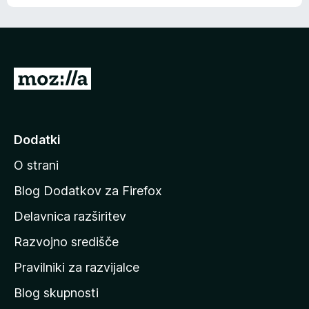
e
n
n
j
i
e
o
n
c
o
e
P
n
o
j
j
e
n
d
Dodatki
o
i
O strani
n
a
Blog Dodatkov za Firefox
d
Delavnica razširitev
o
Razvojno središče
m
a
Pravilniki za razvijalce
č
Blog skupnosti
o