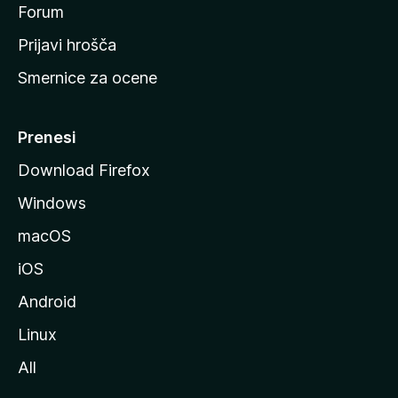
s
Forum
t
Prijavi hrošča
r
Smernice za ocene
a
n
M
Prenesi
o
Download Firefox
z
Windows
i
l
macOS
l
iOS
e
Android
Linux
All