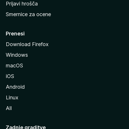
t
Prijavi hrošča
r
Smernice za ocene
a
n
M
Prenesi
o
Download Firefox
z
Windows
i
l
macOS
l
iOS
e
Android
Linux
All
Zadnje graditve