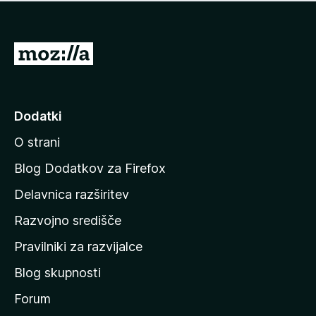
i
e
o
n
c
o
e
P
n
o
j
j
e
n
d
Dodatki
o
i
O strani
n
a
Blog Dodatkov za Firefox
d
Delavnica razširitev
o
Razvojno središče
m
a
Pravilniki za razvijalce
č
Blog skupnosti
o
s
Forum