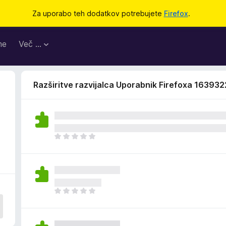
Za uporabo teh dodatkov potrebujete
Firefox
.
me
Več …
Razširitve razvijalca Uporabnik Firefoxa 16393
Š
e
n
i
o
c
Š
e
e
n
n
j
i