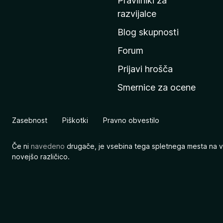
Pravilniki za
a
razvijalce
č
Blog skupnosti
o
s
Forum
t
Prijavi hrošča
r
Smernice za ocene
a
n
M
Zasebnost
Piškotki
Pravno obvestilo
o
z
Če ni
navedeno
drugače, je vsebina tega spletnega mesta na v
i
novejšo različico.
l
l
e