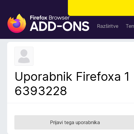
D
o
Razširitve
Te
d
a
t
k
i
z
Uporabnik Firefoxa 1
a
b
6393228
r
s
k
a
l
Prijavi tega uporabnika
n
i