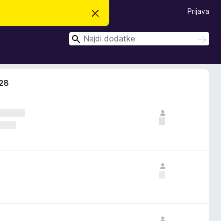
Prijava
S
k
r
I
i
I
j
š
š
o
č
č
b
i
v
i
e
228
s
t
i
l
o