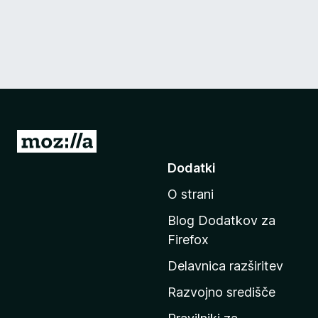
P
o
Dodatki
j
O strani
d
i
Blog Dodatkov za
n
Firefox
a
Delavnica razširitev
d
o
Razvojno središče
m