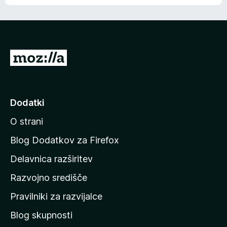
e
n
n
j
i
e
o
n
c
o
e
P
n
o
j
j
e
n
d
Dodatki
o
i
O strani
n
a
Blog Dodatkov za Firefox
d
Delavnica razširitev
o
Razvojno središče
m
a
Pravilniki za razvijalce
č
Blog skupnosti
o