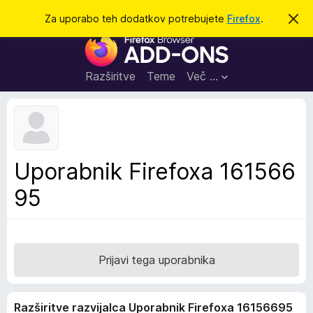
I
Prijava
Za uporabo teh dodatkov potrebujete
Firefox
.
S
k
š
D
r
č
i
o
j
i
d
o
Razširitve
Teme
Več …
b
a
v
t
e
s
k
t
i
i
l
z
Uporabnik Firefoxa 161566
o
a
95
b
r
s
k
a
Prijavi tega uporabnika
l
n
Razširitve razvijalca Uporabnik Firefoxa 16156695
i