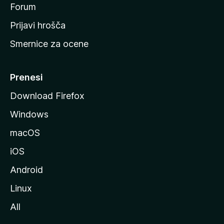
s
Forum
t
Prijavi hrošča
r
Smernice za ocene
a
n
M
Prenesi
o
Download Firefox
z
Windows
i
l
macOS
l
iOS
e
Android
Linux
All