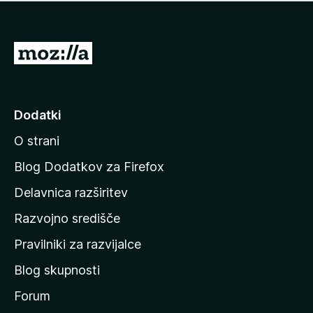
i
e
o
n
c
o
e
P
n
o
j
j
e
n
d
Dodatki
o
i
O strani
n
a
Blog Dodatkov za Firefox
d
Delavnica razširitev
o
Razvojno središče
m
a
Pravilniki za razvijalce
č
Blog skupnosti
o
s
Forum