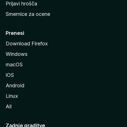
t
Prijavi hrošča
r
Smernice za ocene
a
n
M
Prenesi
o
Download Firefox
z
Windows
i
l
macOS
l
iOS
e
Android
Linux
All
Zadnje graditve