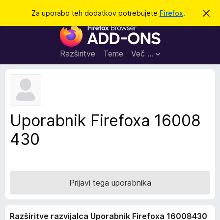
I
Prijava
Za uporabo teh dodatkov potrebujete
Firefox
.
S
k
š
D
r
č
i
o
j
i
d
o
Razširitve
Teme
Več …
b
a
v
t
e
s
k
t
i
i
l
z
Uporabnik Firefoxa 16008
o
a
430
b
r
s
k
a
Prijavi tega uporabnika
l
n
Razširitve razvijalca Uporabnik Firefoxa 16008430
i