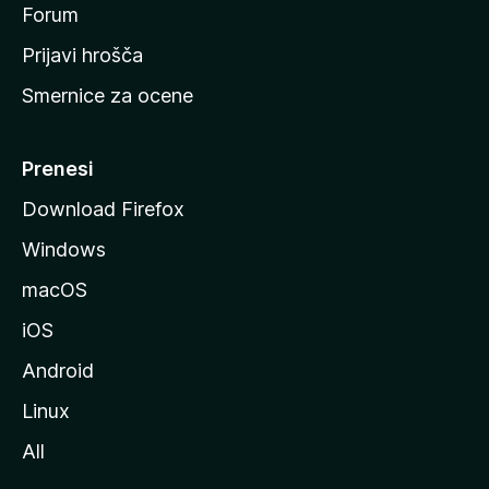
s
Forum
t
Prijavi hrošča
r
Smernice za ocene
a
n
M
Prenesi
o
Download Firefox
z
Windows
i
l
macOS
l
iOS
e
Android
Linux
All