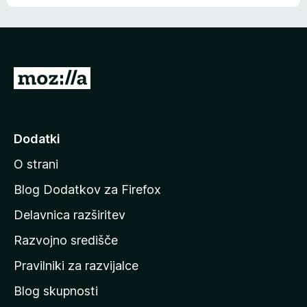
e
n
n
j
i
e
o
n
c
o
e
P
n
o
j
j
e
n
d
Dodatki
o
i
O strani
n
a
Blog Dodatkov za Firefox
d
Delavnica razširitev
o
Razvojno središče
m
a
Pravilniki za razvijalce
č
Blog skupnosti
o