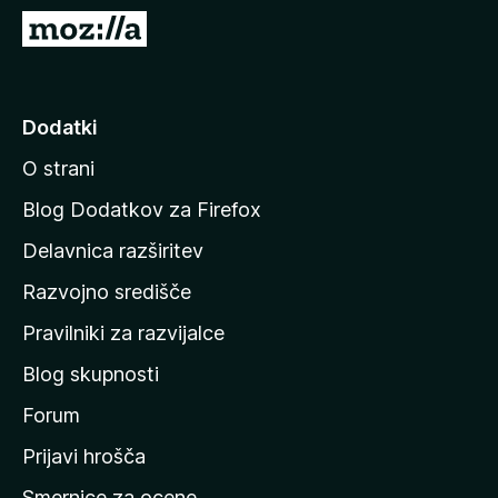
k
P
F
o
i
j
r
d
Dodatki
e
i
f
O strani
n
o
a
x
Blog Dodatkov za Firefox
d
Delavnica razširitev
o
Razvojno središče
m
a
Pravilniki za razvijalce
č
Blog skupnosti
o
s
Forum
t
Prijavi hrošča
r
Smernice za ocene