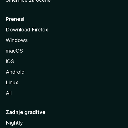
a
n
M
Prenesi
o
Download Firefox
z
Windows
i
l
macOS
l
iOS
e
Android
Linux
All
Zadnje graditve
Nightly